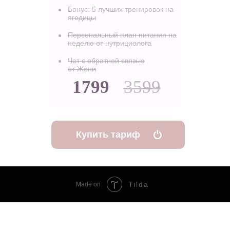
Бонус: 5 лучших тренировок на
ягодицы
Персональный план питания на
неделю от нутрициолога
Чат с обратной связью
от Жени
1799
3599
Купить тариф
Tilda
Made on