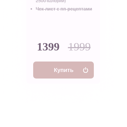
2500 калорий)
Чек-лист с пп-рецептами
1399
1999
Купить