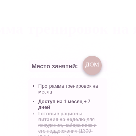
мма тренировок на 
ДОМ
Место занятий:
Программа тренировок на
месяц
Доступ на 1 месяц + 7
дней
Готовые рационы
питания на неделю
для
похудения, набора веса и
его поддержания (1300-