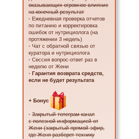
оказывающих огромное влияние
на конечный результат
·
Ежедневная проверка отчетов
по питанию и корректировка
ошибок от нутрициолога (на
протяжении 3 недель)
·
Чат с обратной связью от
куратора и нутрициолога
·
Сессия вопрос-ответ раз в
неделю от Жени
·
Гарантия возврата средств,
если не будет результата
+ Бонус
·
Закрытый телеграм канал
с полезной информацией от
Жени (закрытый прямой эфир,
где Женя разберет технику