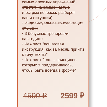
самых сложных упражнений,
ответит на самые частые
и острые вопросы, разберет
ваши ситуации)
·
Индивидуальная консультация
от Жени
·
3 бонусные тренировки
на ягодицы
·
Чек-лист "пошаговая
инструкция, как за месяц прийти
к телу мечты"
·
Чек-лист "топ-... принципов,
которых я придерживаюсь,
чтобы быть всегда в форме"
4599 ₽
2599 ₽