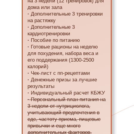
на 3 недели (12 тренировок) для
дома или зала
·
Дополнительные 3 тренировки
на растяжку
·
Дополнительные 3
кардиотренировки
·
Пособие по питанию
·
Готовые рационы на неделю
для похудения, набора веса и
его поддержания (1300-2500
калорий)
·
Чек-лист с пп-рецептами
·
Денежные призы за лучшие
результаты
·
Индивидуальный расчет КБЖУ
·
Персональный план питания на
3 недели от нутрициолога,
учитывающий предпочтения в
еде, частоту приема, пищевые
привычки и еще много
дополнительных факторов,