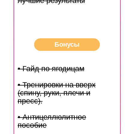
лучшие результаты
Бонусы
• Гайд по ягодицам
• Тренировки на вверх
(спину, руки, плечи и
пресс).
• Антицеллюлитное
пособие