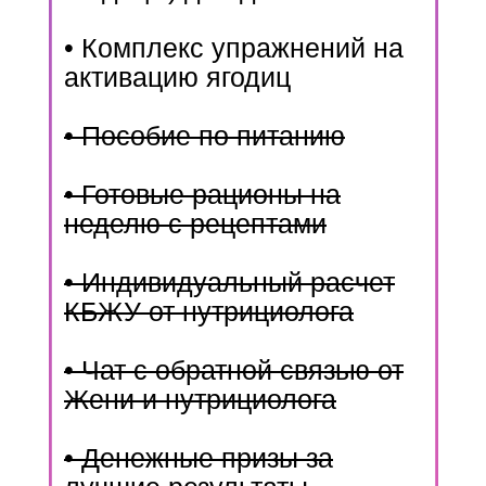
• Комплекс упражнений на
активацию ягодиц
• Пособие по питанию
• Готовые рационы на
неделю с рецептами
• Индивидуальный расчет
КБЖУ от нутрициолога
• Чат с обратной связью от
Жени и нутрициолога
• Денежные призы за