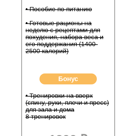
• Пособие по питанию
• Готовые рационы на
неделю с рецептами для
похудения, набора веса и
его поддержания (1400-
2500 калорий)
Бонус
• Тренировки на вверх
(спину, руки, плечи и пресс)
для зала и дома
8 тренировок