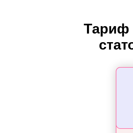
Тариф 
стат