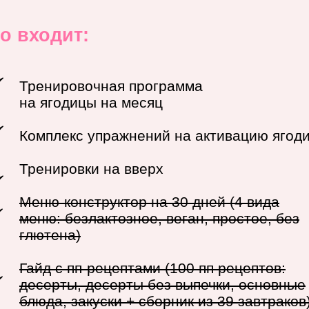
о входит:
Тренировочная программа
на ягодицы на месяц
Комплекс упражнений на активацию ягод
Тренировки на вверх
Меню-конструктор на 30 дней (4 вида
меню: безлактозное, веган, простое, без
глютена)
Гайд с пп-рецептами (100 пп рецептов:
десерты, десерты без выпечки, основные
блюда, закуски + сборник из 39 завтраков