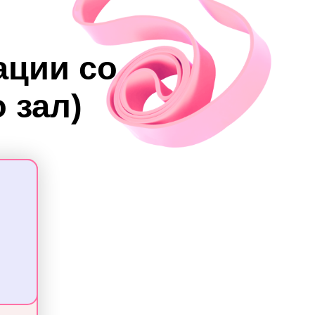
ации со
 зал)