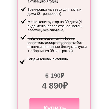
активацию ягодиц
Тренировки на вверх для зала и
дома (8 тренировок)
Меню-конструктор на 30 дней (4
вида меню: безлактозное, веган,
простое, без глютена)
Гайд с пп-рецептами (100 пп
рецептов: десерты, десерты без
выпечки, основные блюда, закуски
+ сборник из 39 завтраков)
Гайд «Основы питания»
6 190₽
4 890₽
Купить