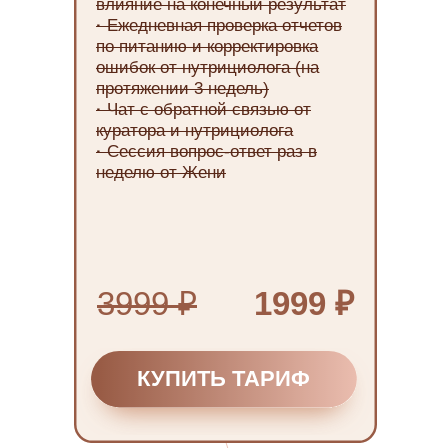
влияние на конечный результат
·
Ежедневная проверка отчетов
по питанию и корректировка
ошибок от нутрициолога (на
протяжении 3 недель)
·
Чат с обратной связью от
куратора и нутрициолога
·
Сессия вопрос-ответ раз в
неделю от Жени
3999 ₽
1999 ₽
КУПИТЬ ТАРИФ