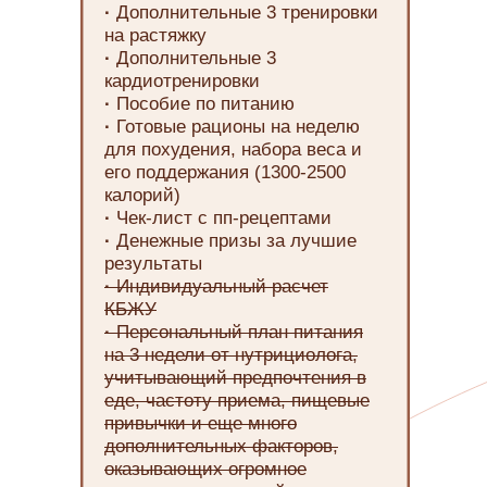
·
Дополнительные 3 тренировки
на растяжку
·
Дополнительные 3
кардиотренировки
·
Пособие по питанию
·
Готовые рационы на неделю
для похудения, набора веса и
его поддержания (1300-2500
калорий)
·
Чек-лист с пп-рецептами
·
Денежные призы за лучшие
результаты
·
Индивидуальный расчет
КБЖУ
·
Персональный план питания
на 3 недели от нутрициолога,
учитывающий предпочтения в
еде, частоту приема, пищевые
привычки и еще много
дополнительных факторов,
оказывающих огромное