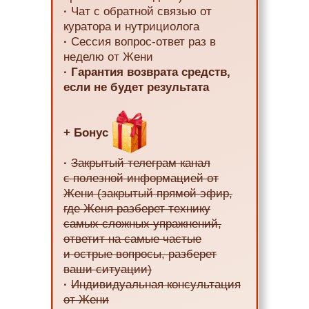
·
Чат с обратной связью от
куратора и нутрициолога
·
Сессия вопрос-ответ раз в
неделю от Жени
·
Гарантия возврата средств,
если не будет результата
+ Бонус
·
Закрытый телеграм канал
с полезной информацией от
Жени (закрытый прямой эфир,
где Женя разберет технику
самых сложных упражнений,
ответит на самые частые
и острые вопросы, разберет
ваши ситуации)
·
Индивидуальная консультация
от Жени