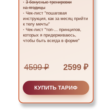
·
3 бонусные тренировки
на ягодицы
·
Чек-лист "пошаговая
инструкция, как за месяц прийти
к телу мечты"
·
Чек-лист "топ-... принципов,
которых я придерживаюсь,
чтобы быть всегда в форме"
4599 ₽
2599 ₽
КУПИТЬ ТАРИФ