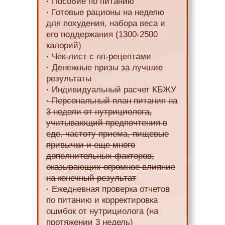
·
Пособие по питанию
·
Готовые рационы на неделю
для похудения, набора веса и
его поддержания (1300-2500
калорий)
·
Чек-лист с пп-рецептами
·
Денежные призы за лучшие
результаты
·
Индивидуальный расчет КБЖУ
·
Персональный план питания на
3 недели от нутрициолога,
учитывающий предпочтения в
еде, частоту приема, пищевые
привычки и еще много
дополнительных факторов,
оказывающих огромное влияние
на конечный результат
·
Ежедневная проверка отчетов
по питанию и корректировка
ошибок от нутрициолога (на
протяжении 3 недель)